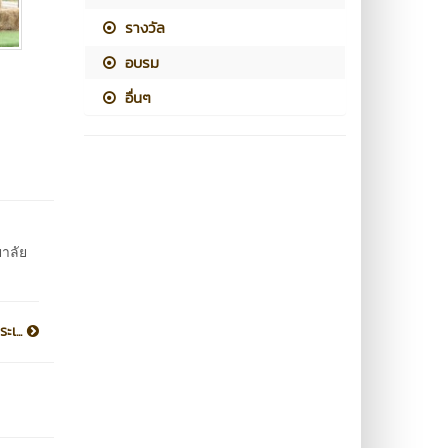
รางวัล
อบรม
อื่นๆ
าลัย
ะเ...