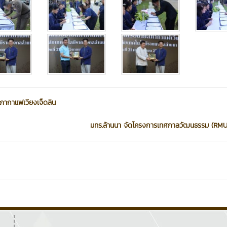
ภากาแฟเวียงเจ็ดลิน
มทร.ล้านนา จัดโครงการเทศกาลวัฒนธรรม (RMU