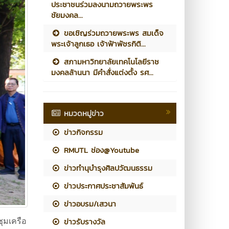
ประชาชนร่วมลงนามถวายพระพร
ชัยมงคล...
ขอ​เชิญร่วมถวายพระพร สมเด็จ
พระเจ้าลูกเธอ เจ้าฟ้าพัชรกิติ...
สภามหาวิทยาลัยเทคโนโลยีราช
มงคลล้านนา มีคำสั่งแต่งตั้ง รศ...
หมวดหมู่ข่าว
ข่าวกิจกรรม
RMUTL ช่อง@Youtube
ข่าวทำนุบำรุงศิลปวัฒนธรรม
ข่าวประกาศประชาสัมพันธ์
ข่าวอบรม/เสวนา
ุมเครือ
ข่าวรับรางวัล