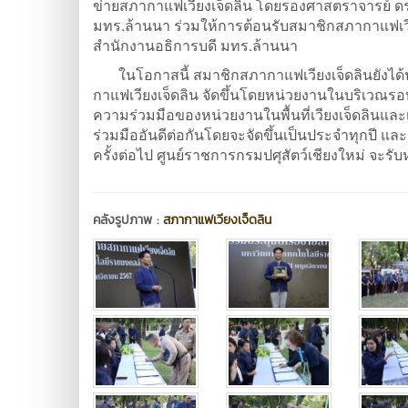
ข่ายสภากาแฟเวียงเจ็ดลิน โดยรองศาสตราจารย์ ด
มทร.ล้านนา ร่วมให้การต้อนรับสมาชิกสภากาแฟเว
สำนักงานอธิการบดี มทร.ล้านนา
ในโอกาสนี้ สมาชิกสภากาแฟเวียงเจ็ดลินยังได้
กาแฟเวียงเจ็ดลิน จัดขึ้นโดยหน่วยงานในบริเวณรอบเว
ความร่วมมือของหน่วยงานในพื้นที่เวียงเจ็ดลินแล
ร่วมมืออันดีต่อกันโดยจะจัดขึ้นเป็นประจำทุกปี แล
ครั้งต่อไป ศูนย์ราชการกรมปศุสัตว์เชียงใหม่ จะรับ
คลังรูปภาพ :
สภากาแฟเวียงเจ็ดลิน